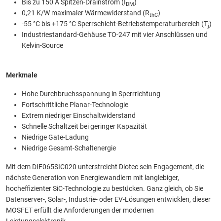
Bis zu 150 A Spitzen-Drainstrom (I
)
DM
0,21 K/W maximaler Wärmewiderstand (R
)
thC
-55 °C bis +175 °C Sperrschicht-Betriebstemperaturbereich (T
)
j
Industriestandard-Gehäuse TO-247 mit vier Anschlüssen und
Kelvin-Source
Merkmale
Hohe Durchbruchsspannung in Sperrrichtung
Fortschrittliche Planar-Technologie
Extrem niedriger Einschaltwiderstand
Schnelle Schaltzeit bei geringer Kapazität
Niedrige Gate-Ladung
Niedrige Gesamt-Schaltenergie
Mit dem DIF065SIC020 unterstreicht Diotec sein Engagement, die
nächste Generation von Energiewandlern mit langlebiger,
hocheffizienter SiC-Technologie zu bestücken. Ganz gleich, ob Sie
Datenserver-, Solar-, Industrie- oder EV-Lösungen entwicklen, dieser
MOSFET erfüllt die Anforderungen der modernen