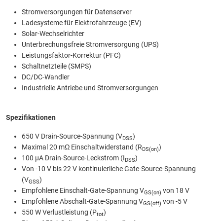
Stromversorgungen für Datenserver
Ladesysteme für Elektrofahrzeuge (EV)
Solar-Wechselrichter
Unterbrechungsfreie Stromversorgung (UPS)
Leistungsfaktor-Korrektur (PFC)
Schaltnetzteile (SMPS)
DC/DC-Wandler
Industrielle Antriebe und Stromversorgungen
Spezifikationen
650 V Drain-Source-Spannung (V
)
DSS
Maximal 20 mΩ Einschaltwiderstand (R
)
DS(on)
100 µA Drain-Source-Leckstrom (I
)
DSS
Von -10 V bis 22 V kontinuierliche Gate-Source-Spannung
(V
)
GSS
Empfohlene Einschalt-Gate-Spannung V
von 18 V
GS(on)
Empfohlene Abschalt-Gate-Spannung V
von -5 V
GS(off)
550 W Verlustleistung (P
)
tot