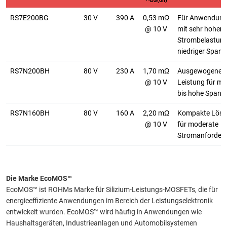
DS(on)
RS7E200BG
30 V
390 A
0,53 mΩ
Für Anwendun
@ 10 V
mit sehr hoher
Strombelastung
niedriger Span
RS7N200BH
80 V
230 A
1,70 mΩ
Ausgewogene
@ 10 V
Leistung für mit
bis hohe Spann
RS7N160BH
80 V
160 A
2,20 mΩ
Kompakte Lös
@ 10 V
für moderate
Stromanforder
Die Marke EcoMOS™
EcoMOS™ ist ROHMs Marke für Silizium-Leistungs-MOSFETs, die für
energieeffiziente Anwendungen im Bereich der Leistungselektronik
entwickelt wurden. EcoMOS™ wird häufig in Anwendungen wie
Haushaltsgeräten, Industrieanlagen und Automobilsystemen