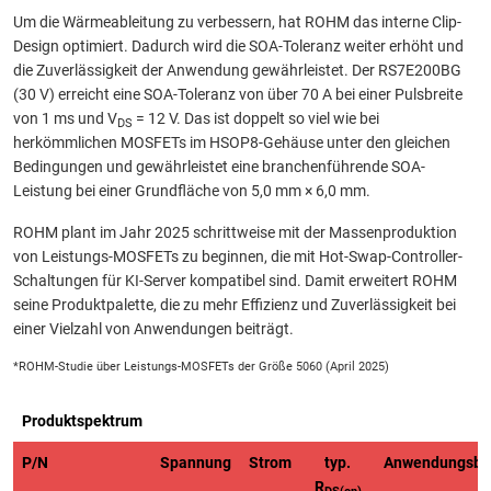
Um die Wärmeableitung zu verbessern, hat ROHM das interne Clip-
Design optimiert. Dadurch wird die SOA-Toleranz weiter erhöht und
die Zuverlässigkeit der Anwendung gewährleistet. Der RS7E200BG
(30 V) erreicht eine SOA-Toleranz von über 70 A bei einer Pulsbreite
von 1 ms und V
= 12 V. Das ist doppelt so viel wie bei
DS
herkömmlichen MOSFETs im HSOP8-Gehäuse unter den gleichen
Bedingungen und gewährleistet eine branchenführende SOA-
Leistung bei einer Grundfläche von 5,0 mm × 6,0 mm.
ROHM plant im Jahr 2025 schrittweise mit der Massenproduktion
von Leistungs-MOSFETs zu beginnen, die mit Hot-Swap-Controller-
Schaltungen für KI-Server kompatibel sind. Damit erweitert ROHM
seine Produktpalette, die zu mehr Effizienz und Zuverlässigkeit bei
einer Vielzahl von Anwendungen beiträgt.
*ROHM-Studie über Leistungs-MOSFETs der Größe 5060 (April 2025)
Produktspektrum
P/N
Spannung
Strom
typ.
Anwendungsbe
R