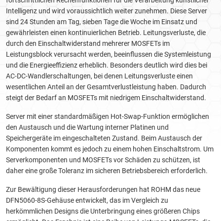
fortschrittlichen Rechenfunktionen für die Verarbeitung künstlicher
Intelligenz und wird voraussichtlich weiter zunehmen. Diese Server
sind 24 Stunden am Tag, sieben Tage die Woche im Einsatz und
gewährleisten einen kontinuierlichen Betrieb. Leitungsverluste, die
durch den Einschaltwiderstand mehrerer MOSFETs im
Leistungsblock verursacht werden, beeinflussen die Systemleistung
und die Energieeffizienz erheblich. Besonders deutlich wird dies bei
AC-DC-Wandlerschaltungen, bei denen Leitungsverluste einen
wesentlichen Anteil an der Gesamtverlustleistung haben. Dadurch
steigt der Bedarf an MOSFETs mit niedrigem Einschaltwiderstand.
Server mit einer standardmäßigen Hot-Swap-Funktion ermöglichen
den Austausch und die Wartung interner Platinen und
Speichergeräte im eingeschalteten Zustand. Beim Austausch der
Komponenten kommt es jedoch zu einem hohen Einschaltstrom. Um
Serverkomponenten und MOSFETs vor Schäden zu schützen, ist
daher eine große Toleranz im sicheren Betriebsbereich erforderlich.
Zur Bewältigung dieser Herausforderungen hat ROHM das neue
DFN5060-8S-Gehäuse entwickelt, das im Vergleich zu
herkömmlichen Designs die Unterbringung eines größeren Chips